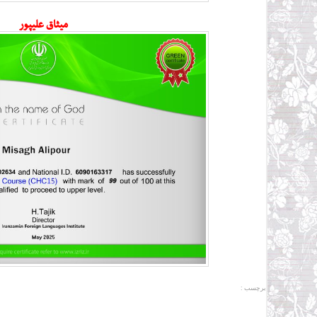
میثاق علیپور
برچسب :