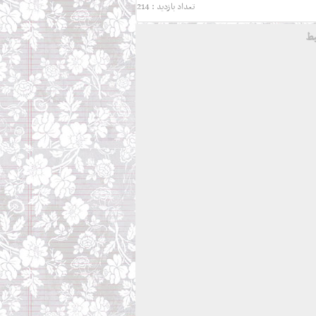
تعداد بازدید : 214
بط