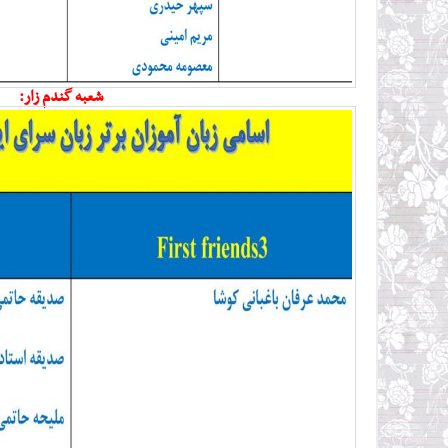
شعبه گندم زار: