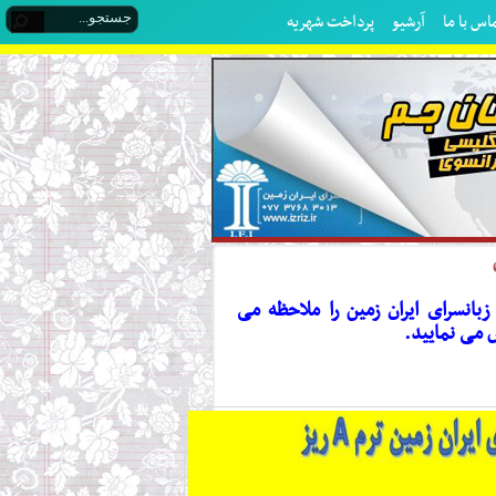
اس با ما
آرشیو
پرداخت شهریه
ترمAسال ۹۸ شعب مختلف زبانسرای ایران زمین را ملاحظه می
ض می نمایید.